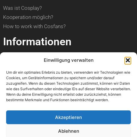
Was ist Cosplay?
Kooperation möglich?
How to work with Cosfans?
Informationen
über Cosfans
Einwilligung verwalten
Impressum
Um dir ein optimales Erlebnis zu bieten, verwenden wir Technologien wie
Datenschutzerklärung
Cookies, um Geräteinformationen zu speichern und/oder darauf
zuzugreifen. Wenn du diesen Technologien zustimmst, können wir Daten
Hilfe
wie das Surfverhalten oder eindeutige IDs auf dieser Website verarbeiten.
Wenn du deine Einwilligung nicht erteilst oder zurückziehst, können
bestimmte Merkmale und Funktionen beeinträchtigt werden.
Kann ich einen Artikel veröffentlichen?
Wann ist mein Foto online?
Akzeptieren
Kann ich meine Con bewerben?
Ablehnen
Wo kann ich einen Fehler melden?