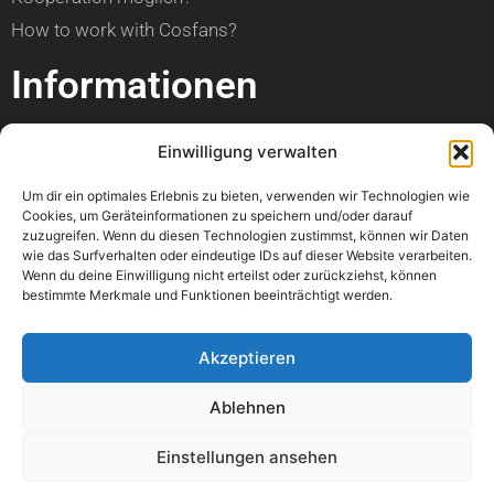
How to work with Cosfans?
Informationen
über Cosfans
Einwilligung verwalten
Impressum
Um dir ein optimales Erlebnis zu bieten, verwenden wir Technologien wie
Datenschutzerklärung
Cookies, um Geräteinformationen zu speichern und/oder darauf
zuzugreifen. Wenn du diesen Technologien zustimmst, können wir Daten
Hilfe
wie das Surfverhalten oder eindeutige IDs auf dieser Website verarbeiten.
Wenn du deine Einwilligung nicht erteilst oder zurückziehst, können
bestimmte Merkmale und Funktionen beeinträchtigt werden.
Kann ich einen Artikel veröffentlichen?
Wann ist mein Foto online?
Akzeptieren
Kann ich meine Con bewerben?
Ablehnen
Wo kann ich einen Fehler melden?
Könnt ihr bitte mein Foto löschen?
Einstellungen ansehen
Mir geht es nicht gut. Könnt ihr mir helfen?