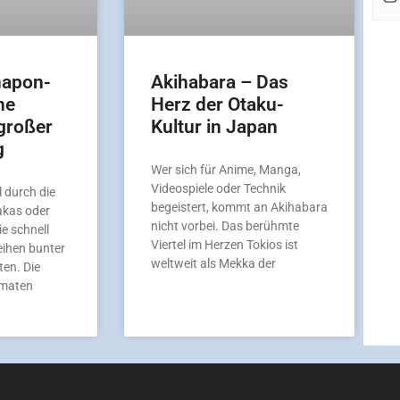
hapon-
Akihabara – Das
ne
Herz der Otaku-
großer
Kultur in Japan
g
Wer sich für Anime, Manga,
Videospiele oder Technik
 durch die
begeistert, kommt an Akihabara
akas oder
nicht vorbei. Das berühmte
ie schnell
Viertel im Herzen Tokios ist
eihen bunter
weltweit als Mekka der
en. Die
omaten