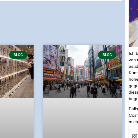
Ich 
BLOG
BLOG
von 
asia
Kuns
höhe
gegr
dies
bege
Fall
Cosf
mich