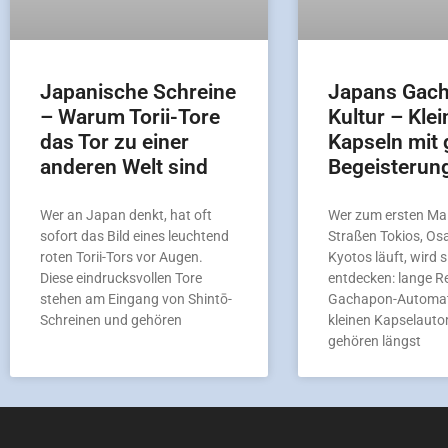
Japanische Schreine
Japans Gac
– Warum Torii-Tore
Kultur – Klei
das Tor zu einer
Kapseln mit 
anderen Welt sind
Begeisterun
Wer an Japan denkt, hat oft
Wer zum ersten Mal
sofort das Bild eines leuchtend
Straßen Tokios, Os
roten Torii-Tors vor Augen.
Kyotos läuft, wird s
Diese eindrucksvollen Tore
entdecken: lange R
stehen am Eingang von Shintō-
Gachapon-Automat
Schreinen und gehören
kleinen Kapselaut
gehören längst