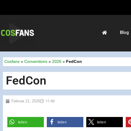
Blog
Cosfans
»
Conventions
»
2026
»
FedCon
FedCon
Februar 21, 2026
11:43
teilen
teilen
teilen