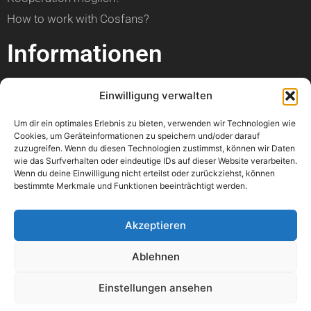
How to work with Cosfans?
Informationen
über Cosfans
Einwilligung verwalten
Impressum
Um dir ein optimales Erlebnis zu bieten, verwenden wir Technologien wie
Datenschutzerklärung
Cookies, um Geräteinformationen zu speichern und/oder darauf
zuzugreifen. Wenn du diesen Technologien zustimmst, können wir Daten
Hilfe
wie das Surfverhalten oder eindeutige IDs auf dieser Website verarbeiten.
Wenn du deine Einwilligung nicht erteilst oder zurückziehst, können
bestimmte Merkmale und Funktionen beeinträchtigt werden.
Kann ich einen Artikel veröffentlichen?
Wann ist mein Foto online?
Akzeptieren
Kann ich meine Con bewerben?
Ablehnen
Wo kann ich einen Fehler melden?
Könnt ihr bitte mein Foto löschen?
Einstellungen ansehen
Mir geht es nicht gut. Könnt ihr mir helfen?