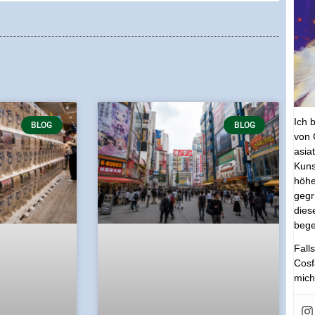
Ich 
BLOG
BLOG
von 
asia
Kuns
höhe
gegr
dies
bege
Fall
Cosf
mich