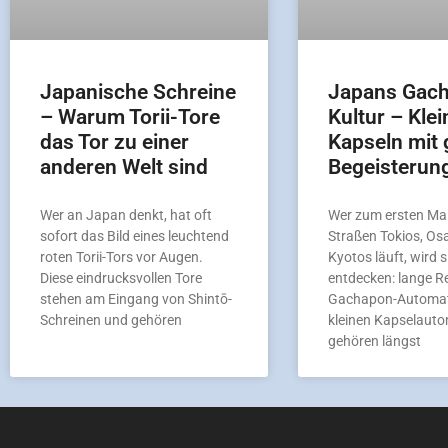
Japanische Schreine
Japans Gac
– Warum Torii-Tore
Kultur – Klei
das Tor zu einer
Kapseln mit 
anderen Welt sind
Begeisterun
Wer an Japan denkt, hat oft
Wer zum ersten Mal
sofort das Bild eines leuchtend
Straßen Tokios, Os
roten Torii-Tors vor Augen.
Kyotos läuft, wird s
Diese eindrucksvollen Tore
entdecken: lange R
stehen am Eingang von Shintō-
Gachapon-Automat
Schreinen und gehören
kleinen Kapselaut
gehören längst