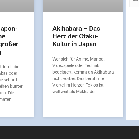
hapon-
Akihabara – Das
ne
Herz der Otaku-
großer
Kultur in Japan
g
Wer sich für Anime, Manga,
Videospiele oder Technik
 durch die
begeistert, kommt an Akihabara
akas oder
nicht vorbei. Das berühmte
ie schnell
Viertel im Herzen Tokios ist
eihen bunter
weltweit als Mekka der
en. Die
omaten