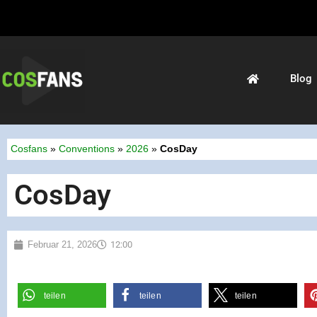
Blog
Cosfans
»
Conventions
»
2026
»
CosDay
CosDay
Februar 21, 2026
12:00
teilen
teilen
teilen