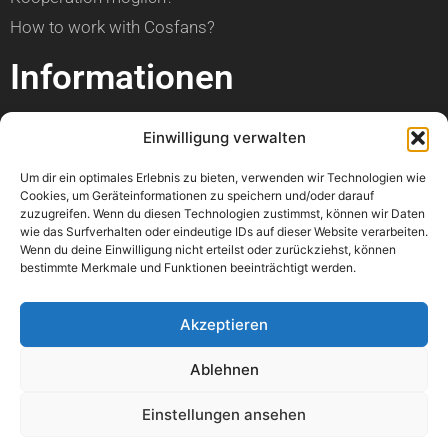
How to work with Cosfans?
Informationen
über Cosfans
Einwilligung verwalten
Impressum
Um dir ein optimales Erlebnis zu bieten, verwenden wir Technologien wie
Datenschutzerklärung
Cookies, um Geräteinformationen zu speichern und/oder darauf
zuzugreifen. Wenn du diesen Technologien zustimmst, können wir Daten
Hilfe
wie das Surfverhalten oder eindeutige IDs auf dieser Website verarbeiten.
Wenn du deine Einwilligung nicht erteilst oder zurückziehst, können
bestimmte Merkmale und Funktionen beeinträchtigt werden.
Kann ich einen Artikel veröffentlichen?
Wann ist mein Foto online?
Akzeptieren
Kann ich meine Con bewerben?
Ablehnen
Wo kann ich einen Fehler melden?
Könnt ihr bitte mein Foto löschen?
Einstellungen ansehen
Mir geht es nicht gut. Könnt ihr mir helfen?