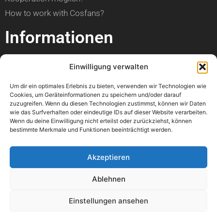
How to work with Cosfans?
Informationen
über Cosfans
Einwilligung verwalten
Impressum
Um dir ein optimales Erlebnis zu bieten, verwenden wir Technologien wie
Datenschutzerklärung
Cookies, um Geräteinformationen zu speichern und/oder darauf
zuzugreifen. Wenn du diesen Technologien zustimmst, können wir Daten
Hilfe
wie das Surfverhalten oder eindeutige IDs auf dieser Website verarbeiten.
Wenn du deine Einwilligung nicht erteilst oder zurückziehst, können
bestimmte Merkmale und Funktionen beeinträchtigt werden.
Kann ich einen Artikel veröffentlichen?
Wann ist mein Foto online?
Akzeptieren
Kann ich meine Con bewerben?
Ablehnen
Wo kann ich einen Fehler melden?
Könnt ihr bitte mein Foto löschen?
Einstellungen ansehen
Mir geht es nicht gut. Könnt ihr mir helfen?