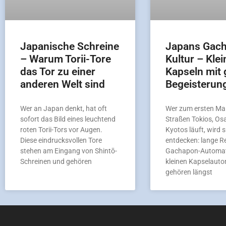
Japanische Schreine
Japans Gac
– Warum Torii-Tore
Kultur – Klei
das Tor zu einer
Kapseln mit 
anderen Welt sind
Begeisterun
Wer an Japan denkt, hat oft
Wer zum ersten Mal
sofort das Bild eines leuchtend
Straßen Tokios, Os
roten Torii-Tors vor Augen.
Kyotos läuft, wird s
Diese eindrucksvollen Tore
entdecken: lange R
stehen am Eingang von Shintō-
Gachapon-Automat
Schreinen und gehören
kleinen Kapselaut
gehören längst