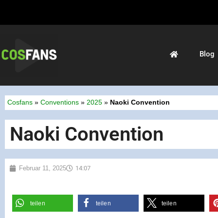
Blog
Cosfans
»
Conventions
»
2025
»
Naoki Convention
Naoki Convention
Februar 11, 2025
14:07
teilen
teilen
teilen