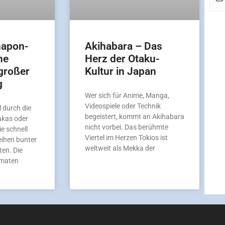
hapon-
Akihabara – Das
ne
Herz der Otaku-
großer
Kultur in Japan
g
Wer sich für Anime, Manga,
Videospiele oder Technik
 durch die
begeistert, kommt an Akihabara
akas oder
nicht vorbei. Das berühmte
ie schnell
Viertel im Herzen Tokios ist
eihen bunter
weltweit als Mekka der
en. Die
omaten