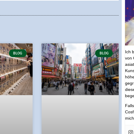
Ich 
BLOG
BLOG
von 
asia
Kuns
höhe
gegr
dies
bege
Fall
Cosf
mich