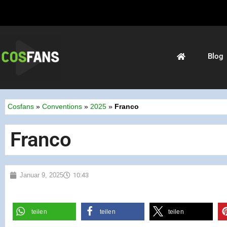
Blog
Cosfans
»
Conventions
»
2025
»
Franco
Franco
Januar 9, 2025
10:43
teilen
teilen
teilen