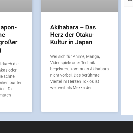
hapon-
Akihabara – Das
ne
Herz der Otaku-
großer
Kultur in Japan
g
Wer sich für Anime, Manga,
Videospiele oder Technik
 durch die
begeistert, kommt an Akihabara
akas oder
nicht vorbei. Das berühmte
ie schnell
Viertel im Herzen Tokios ist
eihen bunter
weltweit als Mekka der
en. Die
omaten