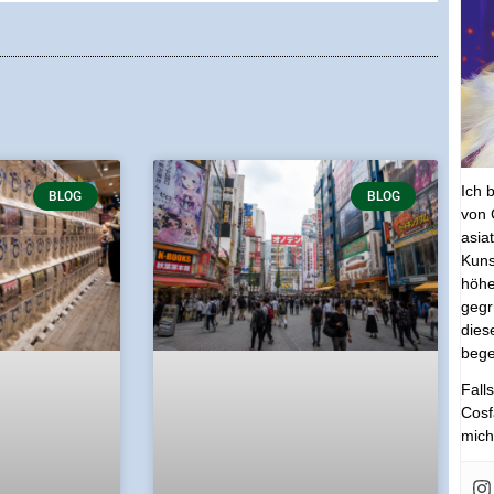
Ich 
BLOG
BLOG
von 
asia
Kuns
höhe
gegr
dies
bege
Fall
Cosf
mich