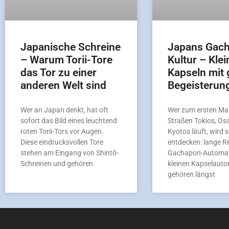
Japanische Schreine
Japans Gac
– Warum Torii-Tore
Kultur – Klei
das Tor zu einer
Kapseln mit 
anderen Welt sind
Begeisterun
Wer an Japan denkt, hat oft
Wer zum ersten Mal
sofort das Bild eines leuchtend
Straßen Tokios, Os
roten Torii-Tors vor Augen.
Kyotos läuft, wird s
Diese eindrucksvollen Tore
entdecken: lange R
stehen am Eingang von Shintō-
Gachapon-Automat
Schreinen und gehören
kleinen Kapselaut
gehören längst