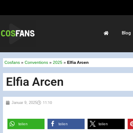
Blog
Cosfans
»
Conventions
»
2025
»
Elfia Arcen
Elfia Arcen
Januar 9, 2025
11:10
teilen
teilen
teilen