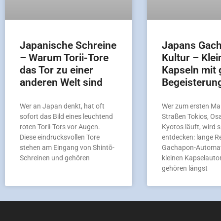
Japanische Schreine
Japans Gac
– Warum Torii-Tore
Kultur – Klei
das Tor zu einer
Kapseln mit 
anderen Welt sind
Begeisterun
Wer an Japan denkt, hat oft
Wer zum ersten Mal
sofort das Bild eines leuchtend
Straßen Tokios, Os
roten Torii-Tors vor Augen.
Kyotos läuft, wird s
Diese eindrucksvollen Tore
entdecken: lange R
stehen am Eingang von Shintō-
Gachapon-Automat
Schreinen und gehören
kleinen Kapselaut
gehören längst