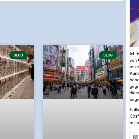
Ich 
BLOG
BLOG
von 
asia
Kuns
höhe
gegr
dies
bege
Fall
Cosf
mich