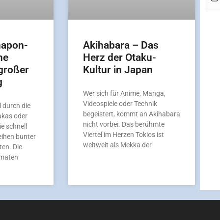
hapon-
Akihabara – Das
ne
Herz der Otaku-
großer
Kultur in Japan
g
Wer sich für Anime, Manga,
Videospiele oder Technik
 durch die
begeistert, kommt an Akihabara
akas oder
nicht vorbei. Das berühmte
ie schnell
Viertel im Herzen Tokios ist
eihen bunter
weltweit als Mekka der
en. Die
omaten