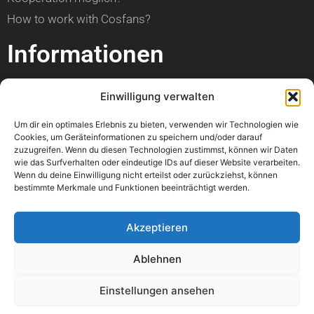
How to work with Cosfans?
Informationen
über Cosfans
Einwilligung verwalten
Impressum
Um dir ein optimales Erlebnis zu bieten, verwenden wir Technologien wie
Datenschutzerklärung
Cookies, um Geräteinformationen zu speichern und/oder darauf
zuzugreifen. Wenn du diesen Technologien zustimmst, können wir Daten
Hilfe
wie das Surfverhalten oder eindeutige IDs auf dieser Website verarbeiten.
Wenn du deine Einwilligung nicht erteilst oder zurückziehst, können
bestimmte Merkmale und Funktionen beeinträchtigt werden.
Kann ich einen Artikel veröffentlichen?
Wann ist mein Foto online?
Akzeptieren
Kann ich meine Con bewerben?
Ablehnen
Wo kann ich einen Fehler melden?
Könnt ihr bitte mein Foto löschen?
Einstellungen ansehen
Mir geht es nicht gut. Könnt ihr mir helfen?