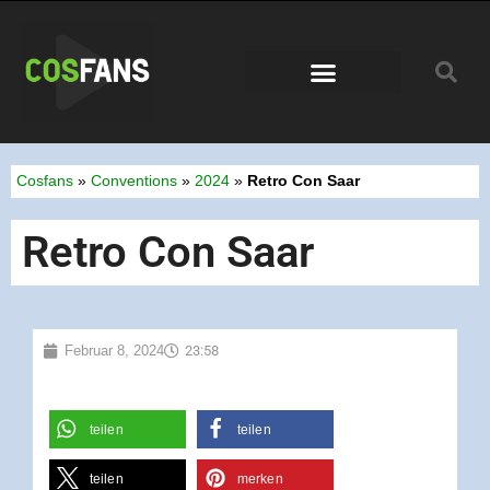
Conventions 2026
Cosfans
»
Conventions
»
2024
»
Retro Con Saar
Retro Con Saar
Februar 8, 2024
23:58
teilen
teilen
teilen
merken