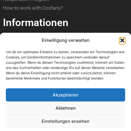
How to work with Cosfans?
Informationen
über Cosfans
Einwilligung verwalten
Impressum
Um dir ein optimales Erlebnis zu bieten, verwenden wir Technologien wie
Datenschutzerklärung
Cookies, um Geräteinformationen zu speichern und/oder darauf
zuzugreifen. Wenn du diesen Technologien zustimmst, können wir Daten
Hilfe
wie das Surfverhalten oder eindeutige IDs auf dieser Website verarbeiten.
Wenn du deine Einwilligung nicht erteilst oder zurückziehst, können
bestimmte Merkmale und Funktionen beeinträchtigt werden.
Kann ich einen Artikel veröffentlichen?
Wann ist mein Foto online?
Akzeptieren
Kann ich meine Con bewerben?
Ablehnen
Wo kann ich einen Fehler melden?
Könnt ihr bitte mein Foto löschen?
Einstellungen ansehen
Mir geht es nicht gut. Könnt ihr mir helfen?