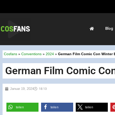
Blog
Cosfans
»
Conventions
»
2024
»
German Film Comic Con Winter E
German Film Comic Con 
Januar 19, 2024
18:13
teilen
teilen
teilen