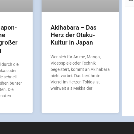
hapon-
Akihabara – Das
ne
Herz der Otaku-
großer
Kultur in Japan
g
Wer sich für Anime, Manga,
Videospiele oder Technik
 durch die
begeistert, kommt an Akihabara
akas oder
nicht vorbei. Das berühmte
ie schnell
Viertel im Herzen Tokios ist
eihen bunter
weltweit als Mekka der
en. Die
omaten