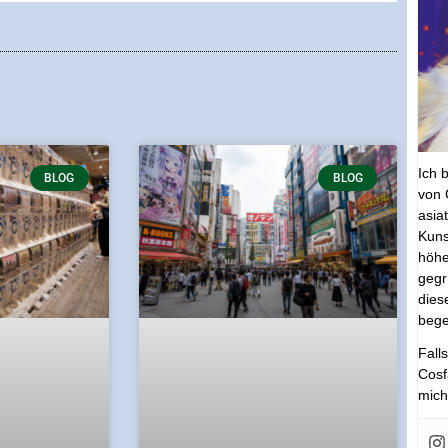
Ich 
BLOG
BLOG
von 
asia
Kuns
höhe
gegr
dies
bege
Fall
Cosf
mich