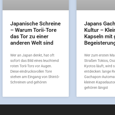
Japanische Schreine
Japans Gac
– Warum Torii-Tore
Kultur – Klei
das Tor zu einer
Kapseln mit 
anderen Welt sind
Begeisterun
Wer an Japan denkt, hat oft
Wer zum ersten Mal
sofort das Bild eines leuchtend
Straßen Tokios, Os
roten Torii-Tors vor Augen.
Kyotos läuft, wird s
Diese eindrucksvollen Tore
entdecken: lange R
stehen am Eingang von Shintō-
Gachapon-Automat
Schreinen und gehören
kleinen Kapselaut
gehören längst