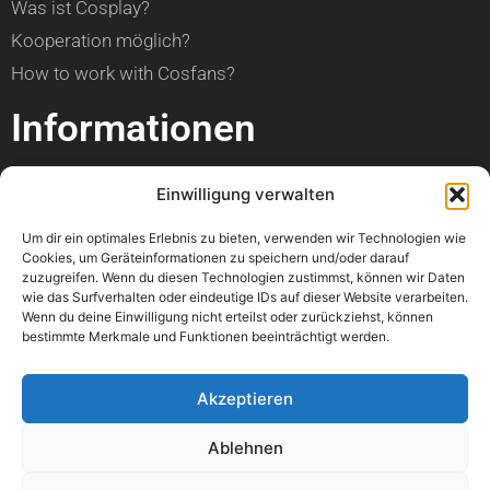
Was ist Cosplay?
Kooperation möglich?
How to work with Cosfans?
Informationen
über Cosfans
Einwilligung verwalten
Impressum
Um dir ein optimales Erlebnis zu bieten, verwenden wir Technologien wie
Datenschutzerklärung
Cookies, um Geräteinformationen zu speichern und/oder darauf
zuzugreifen. Wenn du diesen Technologien zustimmst, können wir Daten
Hilfe
wie das Surfverhalten oder eindeutige IDs auf dieser Website verarbeiten.
Wenn du deine Einwilligung nicht erteilst oder zurückziehst, können
bestimmte Merkmale und Funktionen beeinträchtigt werden.
Kann ich einen Artikel veröffentlichen?
Wann ist mein Foto online?
Akzeptieren
Kann ich meine Con bewerben?
Ablehnen
Wo kann ich einen Fehler melden?