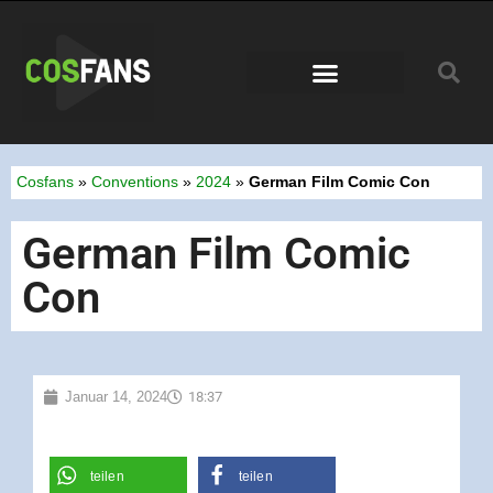
Conventions 2026
Cosfans
»
Conventions
»
2024
»
German Film Comic Con
German Film Comic
Con
Januar 14, 2024
18:37
teilen
teilen