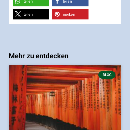
teilen
teilen
teilen
merken
Mehr zu entdecken
BLOG