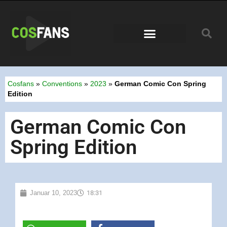
Conventions 2026
Cosfans
»
Conventions
»
2023
»
German Comic Con Spring
Edition
German Comic Con
Spring Edition
Januar 10, 2023
18:31