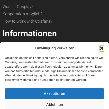
Was ist Cosplay?
Kooperation möglich?
How to work with Cosfans?
Informationen
über Cosfans
Einwilligung verwalten
Impressum
Um dir ein optimales Erlebnis zu bieten, verwenden wir Technologien wie
Datenschutzerklärung
Cookies, um Geräteinformationen zu speichern und/oder darauf
zuzugreifen. Wenn du diesen Technologien zustimmst, können wir Daten
Hilfe
wie das Surfverhalten oder eindeutige IDs auf dieser Website verarbeiten.
Wenn du deine Einwilligung nicht erteilst oder zurückziehst, können
bestimmte Merkmale und Funktionen beeinträchtigt werden.
Kann ich einen Artikel veröffentlichen?
Wann ist mein Foto online?
Akzeptieren
Kann ich meine Con bewerben?
Ablehnen
Wo kann ich einen Fehler melden?