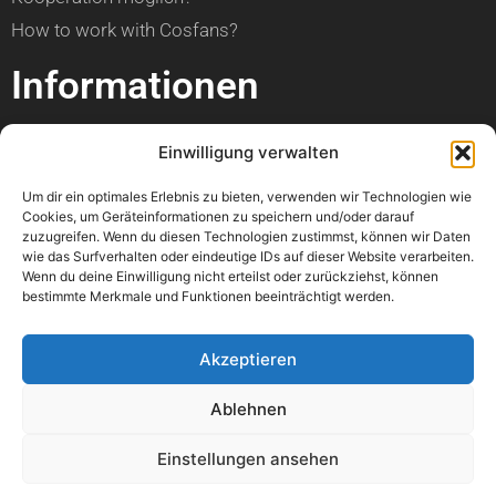
How to work with Cosfans?
Informationen
über Cosfans
Einwilligung verwalten
Impressum
Um dir ein optimales Erlebnis zu bieten, verwenden wir Technologien wie
Datenschutzerklärung
Cookies, um Geräteinformationen zu speichern und/oder darauf
zuzugreifen. Wenn du diesen Technologien zustimmst, können wir Daten
Hilfe
wie das Surfverhalten oder eindeutige IDs auf dieser Website verarbeiten.
Wenn du deine Einwilligung nicht erteilst oder zurückziehst, können
bestimmte Merkmale und Funktionen beeinträchtigt werden.
Kann ich einen Artikel veröffentlichen?
Wann ist mein Foto online?
Akzeptieren
Kann ich meine Con bewerben?
Ablehnen
Wo kann ich einen Fehler melden?
Könnt ihr bitte mein Foto löschen?
Einstellungen ansehen
Mir geht es nicht gut. Könnt ihr mir helfen?