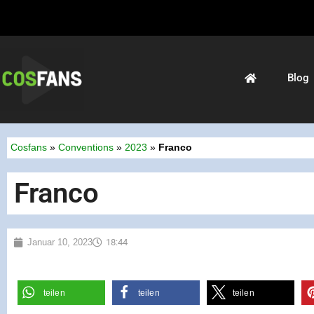
Blog
Cosfans
»
Conventions
»
2023
»
Franco
Franco
Januar 10, 2023
18:44
teilen
teilen
teilen