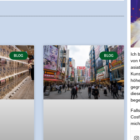
Ich 
BLOG
BLOG
von 
asia
Kuns
höhe
gegr
dies
bege
Fall
Cosf
mich