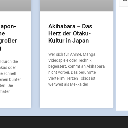
hapon-
Akihabara – Das
ne
Herz der Otaku-
großer
Kultur in Japan
g
Wer sich für Anime, Manga,
Videospiele oder Technik
 durch die
begeistert, kommt an Akihabara
akas oder
nicht vorbei. Das berühmte
ie schnell
Viertel im Herzen Tokios ist
eihen bunter
weltweit als Mekka der
en. Die
omaten