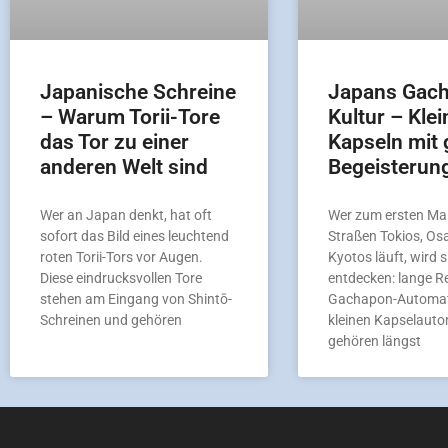
Japanische Schreine
Japans Gac
– Warum Torii-Tore
Kultur – Klei
das Tor zu einer
Kapseln mit 
anderen Welt sind
Begeisterun
Wer an Japan denkt, hat oft
Wer zum ersten Mal
sofort das Bild eines leuchtend
Straßen Tokios, Os
roten Torii-Tors vor Augen.
Kyotos läuft, wird s
Diese eindrucksvollen Tore
entdecken: lange R
stehen am Eingang von Shintō-
Gachapon-Automat
Schreinen und gehören
kleinen Kapselaut
gehören längst