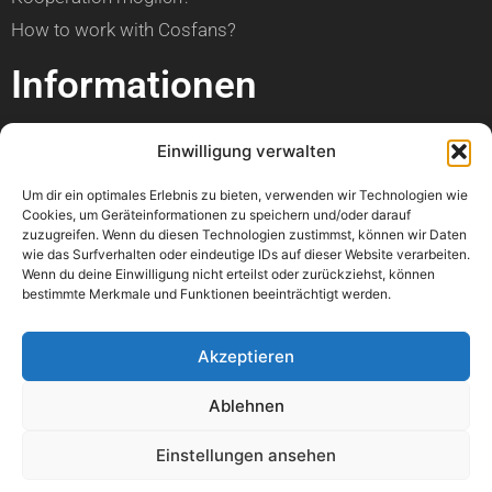
How to work with Cosfans?
Informationen
über Cosfans
Einwilligung verwalten
Impressum
Um dir ein optimales Erlebnis zu bieten, verwenden wir Technologien wie
Datenschutzerklärung
Cookies, um Geräteinformationen zu speichern und/oder darauf
zuzugreifen. Wenn du diesen Technologien zustimmst, können wir Daten
Hilfe
wie das Surfverhalten oder eindeutige IDs auf dieser Website verarbeiten.
Wenn du deine Einwilligung nicht erteilst oder zurückziehst, können
bestimmte Merkmale und Funktionen beeinträchtigt werden.
Kann ich einen Artikel veröffentlichen?
Wann ist mein Foto online?
Akzeptieren
Kann ich meine Con bewerben?
Ablehnen
Wo kann ich einen Fehler melden?
Könnt ihr bitte mein Foto löschen?
Einstellungen ansehen
Mir geht es nicht gut. Könnt ihr mir helfen?