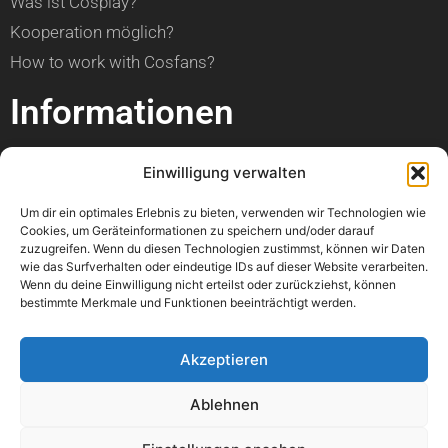
Was ist Cosplay?
Kooperation möglich?
How to work with Cosfans?
Informationen
über Cosfans
Einwilligung verwalten
Impressum
Um dir ein optimales Erlebnis zu bieten, verwenden wir Technologien wie
Datenschutzerklärung
Cookies, um Geräteinformationen zu speichern und/oder darauf
zuzugreifen. Wenn du diesen Technologien zustimmst, können wir Daten
Hilfe
wie das Surfverhalten oder eindeutige IDs auf dieser Website verarbeiten.
Wenn du deine Einwilligung nicht erteilst oder zurückziehst, können
bestimmte Merkmale und Funktionen beeinträchtigt werden.
Kann ich einen Artikel veröffentlichen?
Wann ist mein Foto online?
Akzeptieren
Kann ich meine Con bewerben?
Ablehnen
Wo kann ich einen Fehler melden?
Könnt ihr bitte mein Foto löschen?