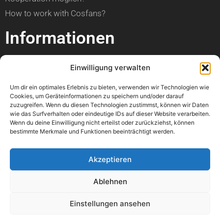
How to work with Cosfans?
Informationen
über Cosfans
Einwilligung verwalten
Impressum
Um dir ein optimales Erlebnis zu bieten, verwenden wir Technologien wie
Datenschutzerklärung
Cookies, um Geräteinformationen zu speichern und/oder darauf
zuzugreifen. Wenn du diesen Technologien zustimmst, können wir Daten
Hilfe
wie das Surfverhalten oder eindeutige IDs auf dieser Website verarbeiten.
Wenn du deine Einwilligung nicht erteilst oder zurückziehst, können
bestimmte Merkmale und Funktionen beeinträchtigt werden.
Kann ich einen Artikel veröffentlichen?
Wann ist mein Foto online?
Akzeptieren
Kann ich meine Con bewerben?
Ablehnen
Wo kann ich einen Fehler melden?
Könnt ihr bitte mein Foto löschen?
Einstellungen ansehen
Mir geht es nicht gut. Könnt ihr mir helfen?